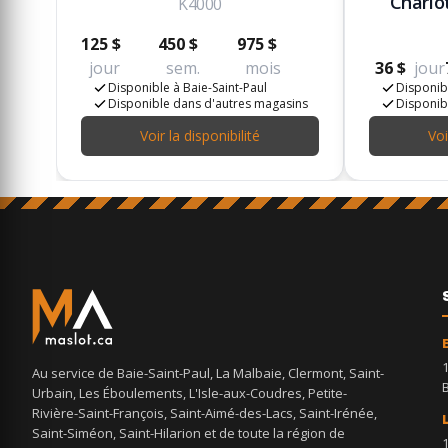
Chario
K4000
125 $
450 $
975 $
jour
sem.
mois
36 $
jour
Disponible à Baie-Saint-Paul
Disponibl
Disponible dans d'autres magasins
Disponib
Voir la disponibilité
Voi
Au service de Baie-Saint-Paul, La Malbaie, Clermont, Saint-
Urbain, Les Éboulements, L'Isle-aux-Coudres, Petite-
Rivière-Saint-François, Saint-Aimé-des-Lacs, Saint-Irénée,
Saint-Siméon, Saint-Hilarion et de toute la région de