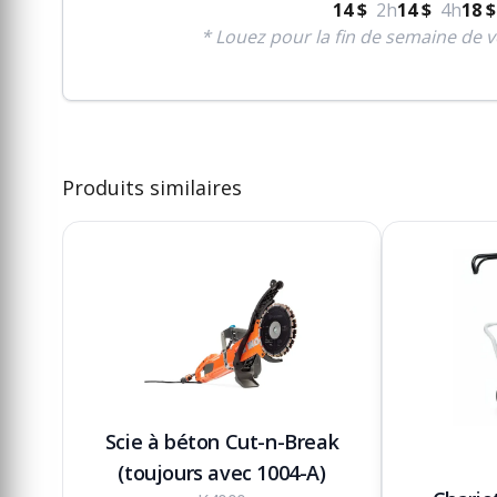
14 $
2h
14 $
4h
18 $
* Louez pour la fin de semaine de v
Produits similaires
Scie à béton Cut-n-Break
(toujours avec 1004-A)