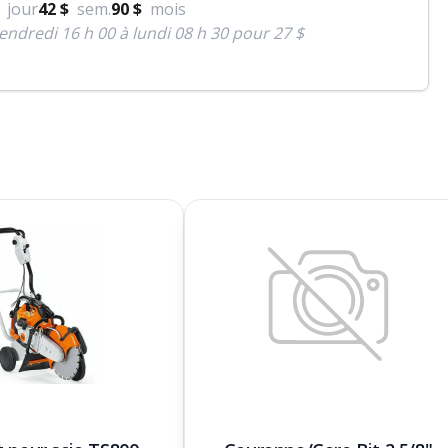
jour
42 $
sem.
90 $
mois
endredi 16 h 00 à lundi 08 h 30 pour 27 $