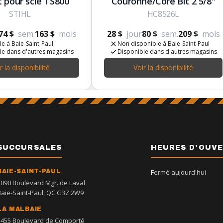
t pour scie TS800
Couronne/Core Bit 2 5/8"
STIHL
HC8526L
74 $
sem.
163 $
mois
28 $
jour
80 $
sem.
209 $
mois
e à Baie-Saint-Paul
Non disponible à Baie-Saint-Paul
le dans d'autres magasins
Disponible dans d'autres magasins
r la disponibilité
Voir la disponibilité
SUCCURSALES
HEURES D'OUV
BAIE-SAINT-PAUL
Fermé aujourd'hui
1090 Boulevard Mgr. de Laval
Baie-Saint-Paul, QC G3Z 2W9
LA MALBAIE
1455 Boulevard de Comporté