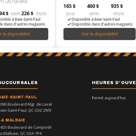
YI-261564AB
165 $
400 $
935 $
94 $
sem.
226 $
mois
jour
sem.
mois
onible à Baie-Saint-Paul
Disponible à Baie-Saint-Paul
le dans d'autres magasins
Disponible dans d'autres magasins
r la disponibilité
Voir la disponibilité
SUCCURSALES
HEURES D'OUV
BAIE-SAINT-PAUL
Fermé aujourd'hui
1090 Boulevard Mgr. de Laval
Baie-Saint-Paul, QC G3Z 2W9
LA MALBAIE
1455 Boulevard de Comporté
La Malbaie, QC G5A 1P4