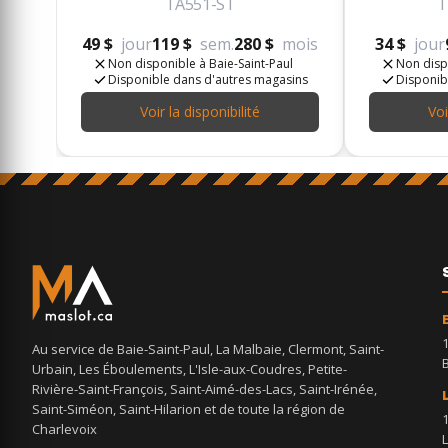
TA551-ST
T
49 $
jour
119 $
sem.
280 $
mois
34 $
jour
Non disponible à Baie-Saint-Paul
Non disp
Disponible dans d'autres magasins
Disponib
Voir la disponibilité
Voi
Au service de Baie-Saint-Paul, La Malbaie, Clermont, Saint-
Urbain, Les Éboulements, L'Isle-aux-Coudres, Petite-
Rivière-Saint-François, Saint-Aimé-des-Lacs, Saint-Irénée,
Saint-Siméon, Saint-Hilarion et de toute la région de
Charlevoix