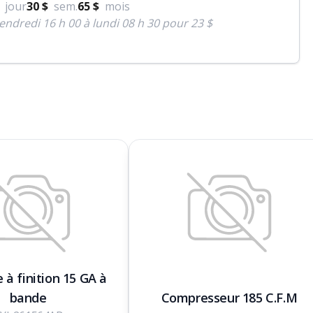
jour
30 $
sem.
65 $
mois
endredi 16 h 00 à lundi 08 h 30 pour 23 $
 à finition 15 GA à
bande
Compresseur 185 C.F.M