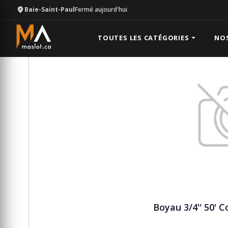
Baie-Saint-Paul
Fermé aujourd'hui
Équipement
Pneumatique (air)
Boyau 3/4'' 50' C
TOUTES LES CATÉGORIES
NO
Boyau 3/4'' 50' 