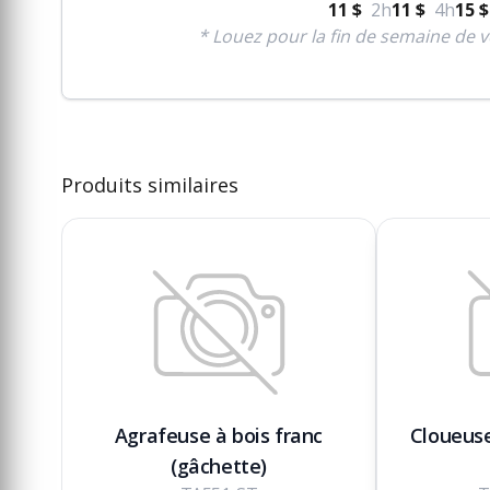
11 $
2h
11 $
4h
15 $
* Louez pour la fin de semaine de v
Produits similaires
Agrafeuse à bois franc
Cloueuse
(gâchette)