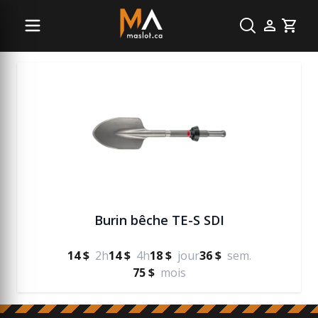
Béton
Cart
Burin bêche TE-S SDI
14 $
2h
14 $
4h
18 $
jour
36 $
sem.
75 $
mois