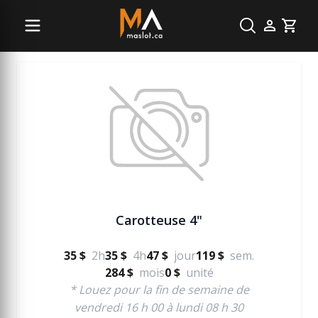
Béton
Cart
Carotteuse 4"
35 $
2h
35 $
4h
47 $
jour
119 $
sem.
284 $
mois
0 $
unité
* Louez pour la fin de semaine de
vendredi 16 h 00 à lundi 08 h 30