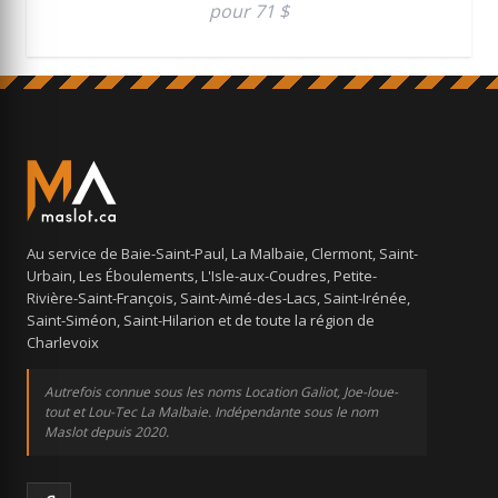
pour 71 $
Au service de Baie-Saint-Paul, La Malbaie, Clermont, Saint-
Urbain, Les Éboulements, L'Isle-aux-Coudres, Petite-
Rivière-Saint-François, Saint-Aimé-des-Lacs, Saint-Irénée,
Saint-Siméon, Saint-Hilarion et de toute la région de
Charlevoix
Autrefois connue sous les noms Location Galiot, Joe-loue-
tout et Lou-Tec La Malbaie. Indépendante sous le nom
Maslot depuis 2020.