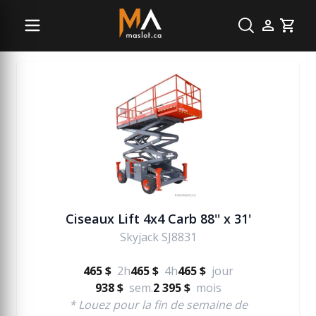
Plate-forme hydraulique
Cart
Ciseaux Lift 4x4 Carb 88'' x 31'
Skyjack SJ8831
465 $
2h
465 $
4h
465 $
jour
938 $
sem.
2 395 $
mois
* Louez pour la fin de semaine de