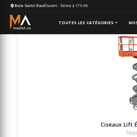
Baie-Saint-Paul
Ouvert
- ferme à 17 h 00
Équipement
Plate-forme hydraulique
Ciseaux Lift 
TOUTES LES CATÉGORIES
NO
Ciseaux Lift É
Skyj