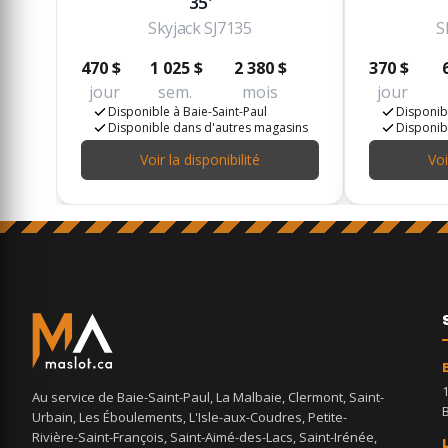
35'
Skyjack SJ7135
S
470 $
1 025 $
2 380 $
370 $
jour
sem.
mois
jour
Disponible à Baie-Saint-Paul
Disponibl
Disponible dans d'autres magasins
Disponib
Voir la disponibilité
Voi
Au service de Baie-Saint-Paul, La Malbaie, Clermont, Saint-
Urbain, Les Éboulements, L'Isle-aux-Coudres, Petite-
Rivière-Saint-François, Saint-Aimé-des-Lacs, Saint-Irénée,