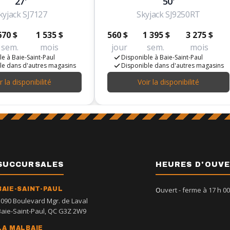
27'
50'
kyjack SJ7127
Skyjack SJ9250RT
670 $
1 535 $
560 $
1 395 $
3 275 $
sem.
mois
jour
sem.
mois
e à Baie-Saint-Paul
Disponible à Baie-Saint-Paul
le dans d'autres magasins
Disponible dans d'autres magasins
r la disponibilité
Voir la disponibilité
SUCCURSALES
HEURES D'OUV
BAIE-SAINT-PAUL
Ouvert
- ferme à 17 h 00
1090 Boulevard Mgr. de Laval
Baie-Saint-Paul, QC G3Z 2W9
LA MALBAIE