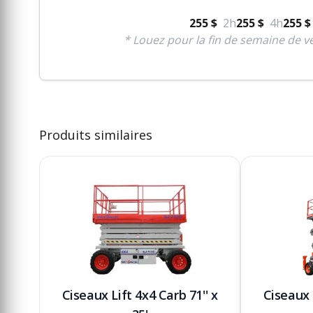
255 $
2h
255 $
4h
255 $
* Louez pour la fin de semaine de ve
Produits similaires
Ciseaux Lift 4x4 Carb 71'' x
Ciseaux 