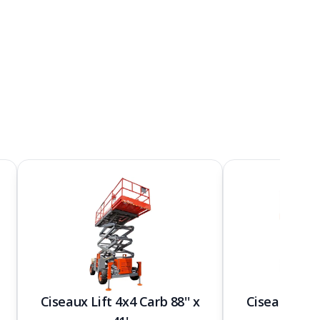
Ciseaux Lift 4x4 Carb 88'' x
Ciseaux Lift