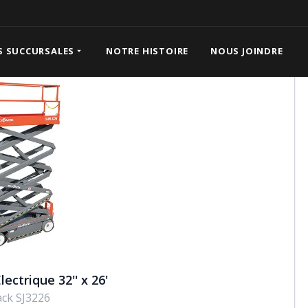
Électrique 32'' x 26'
S SUCCURSALES
NOTRE HISTOIRE
NOUS JOINDRE
lectrique 32'' x 26'
ack SJ3226