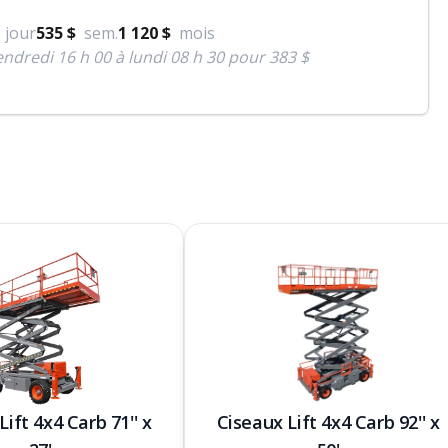
jour
535 $
sem.
1 120 $
mois
ndredi 16 h 00 à lundi 08 h 30 pour 383 $
Lift 4x4 Carb 71'' x
Ciseaux Lift 4x4 Carb 92'' x