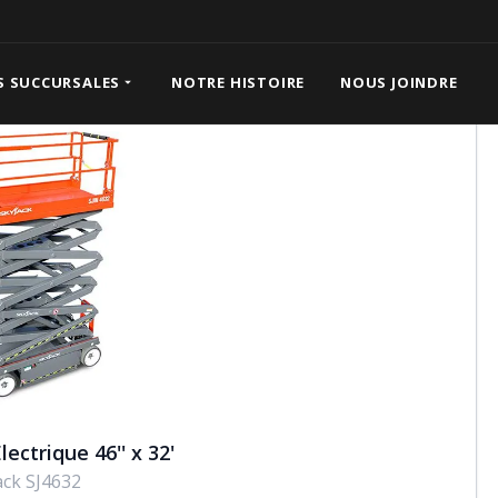
Électrique 46'' x 32'
S SUCCURSALES
NOTRE HISTOIRE
NOUS JOINDRE
lectrique 46'' x 32'
ack SJ4632