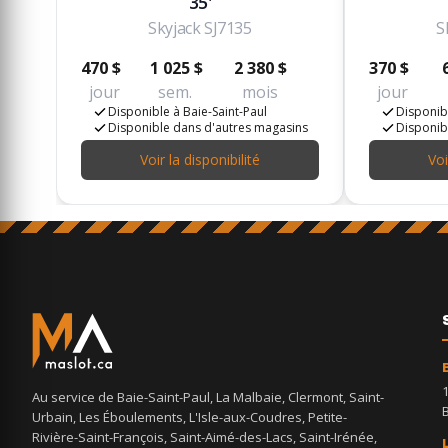
35'
Skyjack SJ7135
S
470 $
1 025 $
2 380 $
370 $
jour
sem.
mois
jour
Disponible à Baie-Saint-Paul
Disponibl
Disponible dans d'autres magasins
Disponib
Voir la disponibilité
Voi
Au service de Baie-Saint-Paul, La Malbaie, Clermont, Saint-
Urbain, Les Éboulements, L'Isle-aux-Coudres, Petite-
Rivière-Saint-François, Saint-Aimé-des-Lacs, Saint-Irénée,