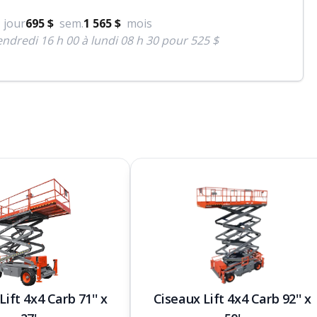
jour
695 $
sem.
1 565 $
mois
ndredi 16 h 00 à lundi 08 h 30 pour 525 $
Lift 4x4 Carb 71'' x
Ciseaux Lift 4x4 Carb 92'' x