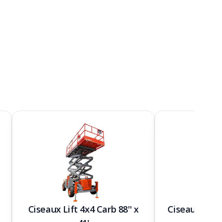
Ciseaux Lift 4x4 Carb 88'' x
Ciseaux Lift 