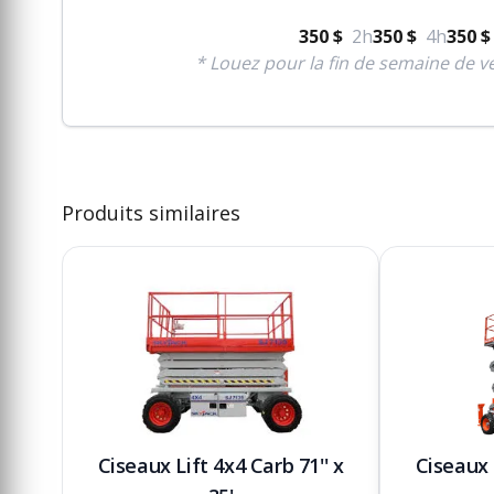
350 $
2h
350 $
4h
350 $
* Louez pour la fin de semaine de ve
Produits similaires
Ciseaux Lift 4x4 Carb 71'' x
Ciseaux 