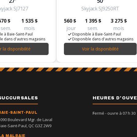
27'
50'
kyjack SJ7127
Skyjack SJ9250RT
670 $
1 535 $
560 $
1 395 $
3 275 $
sem.
mois
jour
sem.
mois
e à Baie-Saint-Paul
Disponible à Baie-Saint-Paul
le dans d'autres magasins
Disponible dans d'autres magasins
r la disponibilité
Voir la disponibilité
SUCCURSALES
HEURES D'OUV
BAIE-SAINT-PAUL
Fermé
- ouvre à 07 h 30
1090 Boulevard Mgr. de Laval
Baie-Saint-Paul, QC G3Z 2W9
LA MALBAIE