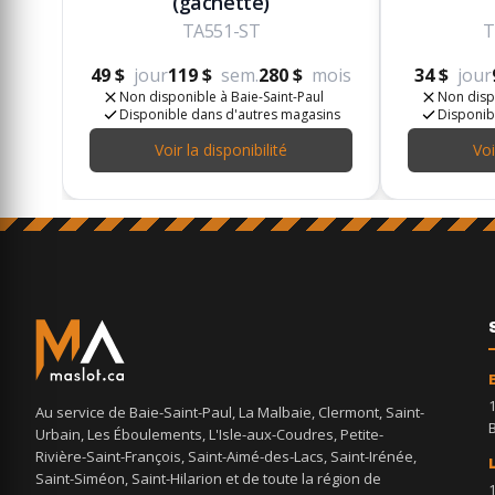
(gâchette)
TA551-ST
T
49 $
jour
119 $
sem.
280 $
mois
34 $
jour
Non disponible à Baie-Saint-Paul
Non disp
Disponible dans d'autres magasins
Disponib
Voir la disponibilité
Voi
Au service de Baie-Saint-Paul, La Malbaie, Clermont, Saint-
Urbain, Les Éboulements, L'Isle-aux-Coudres, Petite-
Rivière-Saint-François, Saint-Aimé-des-Lacs, Saint-Irénée,
Saint-Siméon, Saint-Hilarion et de toute la région de