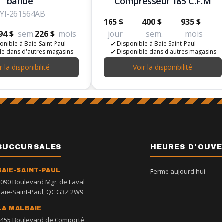
bande
Compresseur 185 C.F.M
YI-261564AB
165 $
400 $
935 $
94 $
sem.
226 $
mois
jour
sem.
mois
onible à Baie-Saint-Paul
Disponible à Baie-Saint-Paul
le dans d'autres magasins
Disponible dans d'autres magasins
r la disponibilité
Voir la disponibilité
SUCCURSALES
HEURES D'OUV
BAIE-SAINT-PAUL
Fermé aujourd'hui
1090 Boulevard Mgr. de Laval
Baie-Saint-Paul, QC G3Z 2W9
LA MALBAIE
1455 Boulevard de Comporté