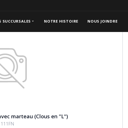
anc avec marteau (Clous en ''L'')
S SUCCURSALES
NOTRE HISTOIRE
NOUS JOINDRE
vec marteau (Clous en ''L'')
111FN