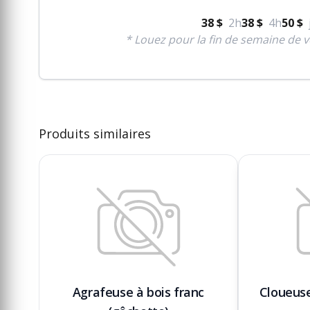
38 $
2h
38 $
4h
50 $
* Louez pour la fin de semaine de v
Produits similaires
Agrafeuse à bois franc
Cloueuse