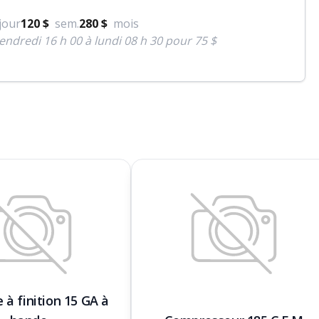
jour
120 $
sem.
280 $
mois
endredi 16 h 00 à lundi 08 h 30 pour 75 $
 à finition 15 GA à