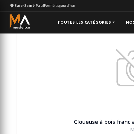
Baie-Saint-Paul
Fermé aujourd'hui
Équipement
Pneumatique (air)
Cloueuse à bois fr
TOUTES LES CATÉGORIES
NO
Cloueuse à bois franc a
M