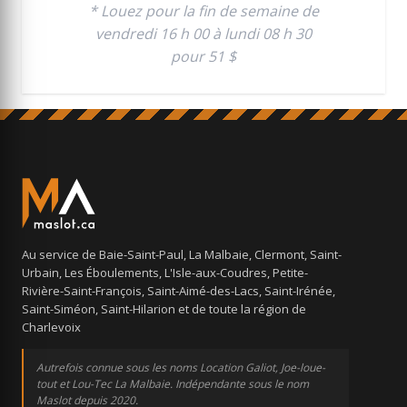
* Louez pour la fin de semaine de
vendredi 16 h 00 à lundi 08 h 30
pour 51 $
Au service de Baie-Saint-Paul, La Malbaie, Clermont, Saint-
Urbain, Les Éboulements, L'Isle-aux-Coudres, Petite-
Rivière-Saint-François, Saint-Aimé-des-Lacs, Saint-Irénée,
Saint-Siméon, Saint-Hilarion et de toute la région de
Charlevoix
Autrefois connue sous les noms Location Galiot, Joe-loue-
tout et Lou-Tec La Malbaie. Indépendante sous le nom
Maslot depuis 2020.