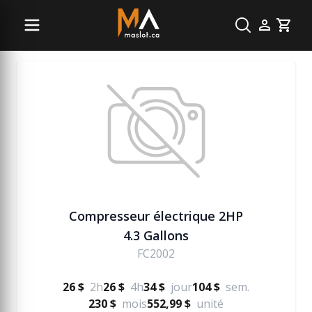
Pneumatique (air)
Cart
Compresseur électrique 2HP
4.3 Gallons
FC2002
26 $
2h
26 $
4h
34 $
jour
104 $
sem.
230 $
mois
552,99 $
unité