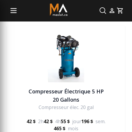
Pneumatique (air)
Cart
Compresseur Électrique 5 HP
20 Gallons
Compresseur élec. 20 gal
42 $
2h
42 $
4h
55 $
jour
196 $
sem.
465 $
mois