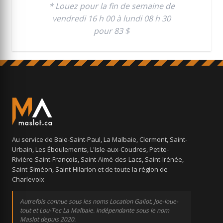
* Louez pour la fin de semaine de
vendredi 16 h 00 à lundi 08 h 30
pour 83 $
Au service de Baie-Saint-Paul, La Malbaie, Clermont, Saint-
Urbain, Les Éboulements, L'Isle-aux-Coudres, Petite-
Rivière-Saint-François, Saint-Aimé-des-Lacs, Saint-Irénée,
Saint-Siméon, Saint-Hilarion et de toute la région de
Charlevoix
Autrefois connue sous les noms Location Galiot, Joe-loue-
tout et Lou-Tec La Malbaie. Indépendante sous le nom
Maslot depuis 2020.