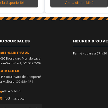
r la disponibilité
Voir la disponibilité
SUCCURSALES
HEURES D'OUV
BAIE-SAINT-PAUL
Fermé
- ouvre à 07 h 30
1090 Boulevard Mgr. de Laval
Baie-Saint-Paul, QC G3Z 2W9
LA MALBAIE
1455 Boulevard de Comporté
La Malbaie, QC G5A 1P4
418-435-6161
info@maslot.ca