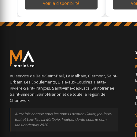
Voir la disponibilité
Voi
Au service de Baie-Saint-Paul, La Malbaie, Clermont, Saint-
Urbain, Les Éboulements, L'Isle-aux-Coudres, Petite-
Rivière-Saint-François, Saint-Aimé-des-Lacs, Saint-Irénée,
Saint-Siméon, Saint-Hilarion et de toute la région de
Charlevoix
Autrefois connue sous les noms Location Galiot, Joe-loue-
tout et Lou-Tec La Malbaie. Indépendante sous le nom
Maslot depuis 2020.