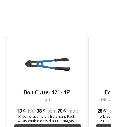
Bolt Cutter 12" - 18''
Échelle t
Jet
Metaltech M
13 $
jour
38 $
sem.
70 $
mois
28 $
jour
80 $
Non disponible à Baie-Saint-Paul
Disponible à B
Disponible dans d'autres magasins
Disponible da