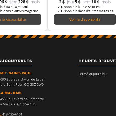
96 $
sem.
228 $
mois
2 $
jour
5 $
sem.
10 $
mois
e à Baie-Saint-Paul
Disponible à Baie-Saint-Paul
le dans d'autres magasins
Disponible dans d'autres magasins
r la disponibilité
Voir la disponibilité
SUCCURSALES
HEURES D'OUV
BAIE-SAINT-PAUL
Fermé aujourd'hui
1090 Boulevard Mgr. de Laval
Baie-Saint-Paul, QC G3Z 2W9
LA MALBAIE
1455 Boulevard de Comporté
La Malbaie, QC G5A 1P4
418-435-6161