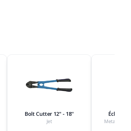
Bolt Cutter 12" - 18''
Échelle t
Jet
Metaltech M