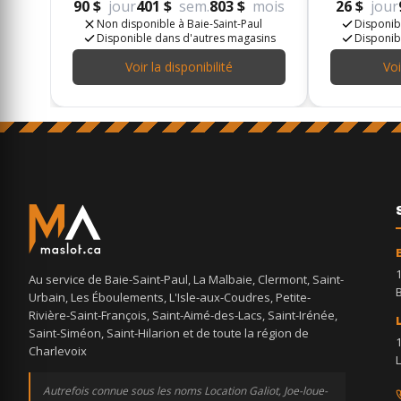
90 $
jour
401 $
sem.
803 $
mois
26 $
jour
Non disponible à Baie-Saint-Paul
Disponibl
Disponible dans d'autres magasins
Disponib
Voir la disponibilité
Voi
Au service de Baie-Saint-Paul, La Malbaie, Clermont, Saint-
Urbain, Les Éboulements, L'Isle-aux-Coudres, Petite-
Rivière-Saint-François, Saint-Aimé-des-Lacs, Saint-Irénée,
Saint-Siméon, Saint-Hilarion et de toute la région de
Charlevoix
Autrefois connue sous les noms Location Galiot, Joe-loue-