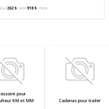
jour
262 $
sem.
918 $
mois
cessoire pour
ulteur KM et MM
Cadenas pour trailer