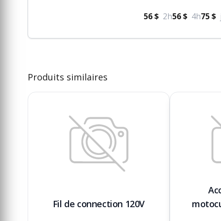
56 $
2h
56 $
4h
75 $
Produits similaires
Ac
Fil de connection 120V
motoc