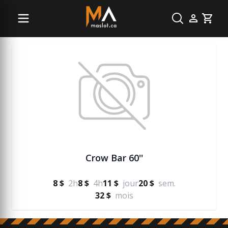
Équipement divers
Cart
Crow Bar 60''
8 $
2h
8 $
4h
11 $
jour
20 $
sem.
32 $
mois