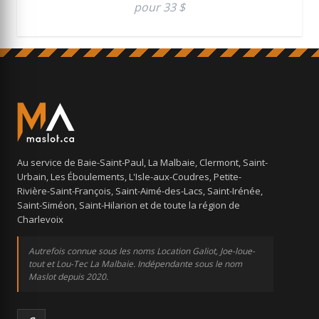
pour 33 $
Au service de Baie-Saint-Paul, La Malbaie, Clermont, Saint-
Urbain, Les Éboulements, L'Isle-aux-Coudres, Petite-
Rivière-Saint-François, Saint-Aimé-des-Lacs, Saint-Irénée,
Saint-Siméon, Saint-Hilarion et de toute la région de
Charlevoix
Autrefois connue sous les noms Location Galiot, Joe-loue-
tout et Lou-Tec La Malbaie. Indépendante sous le nom
Maslot depuis 2020.