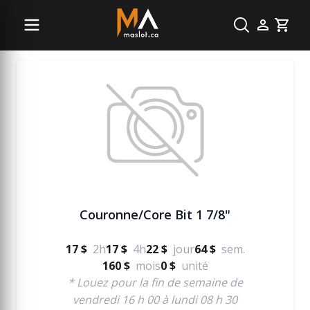
Béton
Cart
Couronne/Core Bit 1 7/8"
17 $
2h
17 $
4h
22 $
jour
64 $
sem.
160 $
mois
0 $
unité
* Louez pour la fin de semaine de
vendredi 16 h 00 à lundi 08 h 30