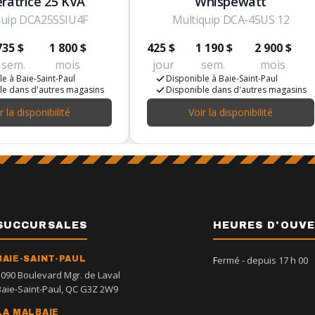
ratrice 25 KVA
Whispewatt
quip DCA25SSIU4F
Multiquip DCA-45US 12
735 $
1 800 $
425 $
1 190 $
2 900 $
sem.
mois
jour
sem.
mois
e à Baie-Saint-Paul
Disponible à Baie-Saint-Paul
le dans d'autres magasins
Disponible dans d'autres magasins
r la disponibilité
Voir la disponibilité
SUCCURSALES
HEURES D'OUV
BAIE-SAINT-PAUL
Fermé
- depuis 17 h 00
1090 Boulevard Mgr. de Laval
Baie-Saint-Paul, QC G3Z 2W9
LA MALBAIE