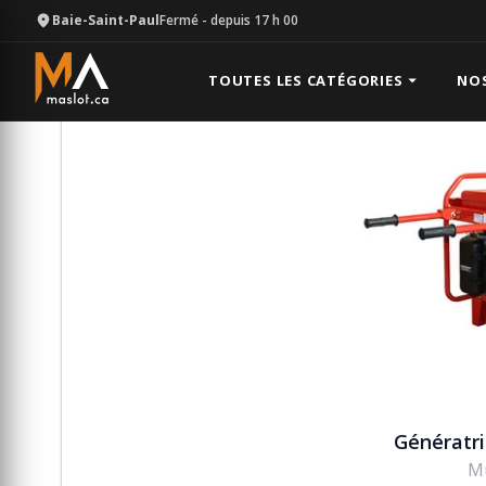
Baie-Saint-Paul
Fermé
- depuis 17 h 00
Équipement
Génératrice
Génératrice 6000 Watts
TOUTES LES CATÉGORIES
NO
Génératri
Mu