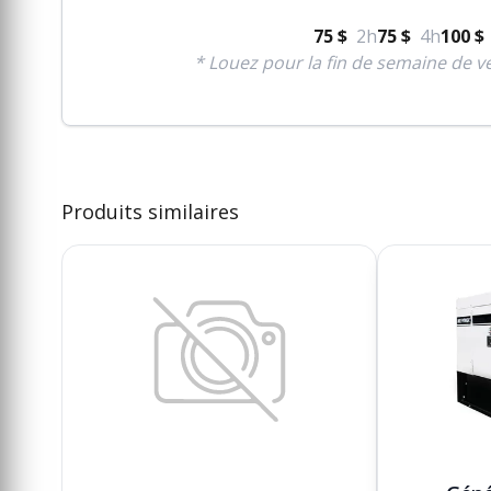
75 $
2h
75 $
4h
100 $
* Louez pour la fin de semaine de ve
Produits similaires