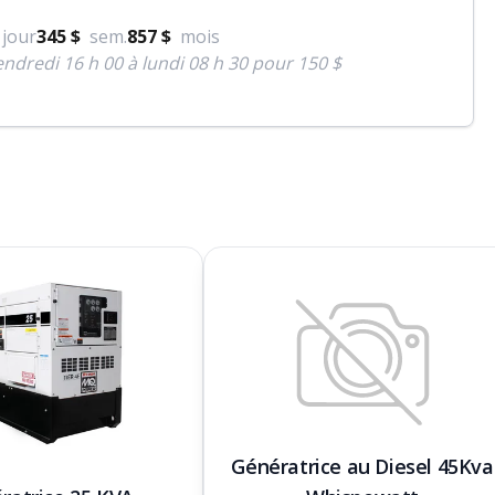
jour
345 $
sem.
857 $
mois
ndredi 16 h 00 à lundi 08 h 30 pour 150 $
Génératrice au Diesel 45Kva