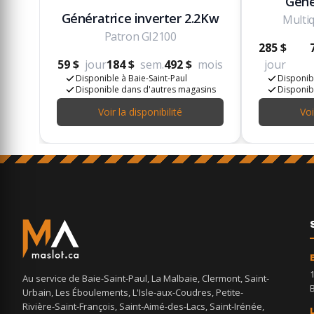
Géné
Génératrice inverter 2.2Kw
Multi
Patron GI2100
285 $
59 $
jour
184 $
sem.
492 $
mois
jour
Disponible à Baie-Saint-Paul
Disponibl
Disponible dans d'autres magasins
Disponib
Voir la disponibilité
Voi
Au service de Baie-Saint-Paul, La Malbaie, Clermont, Saint-
Urbain, Les Éboulements, L'Isle-aux-Coudres, Petite-
Rivière-Saint-François, Saint-Aimé-des-Lacs, Saint-Irénée,