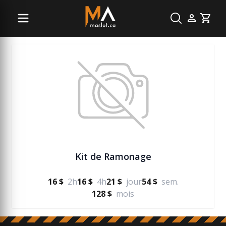
Jardinage et terrassement
Cart
Kit de Ramonage
16 $
2h
16 $
4h
21 $
jour
54 $
sem.
128 $
mois