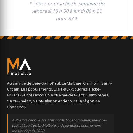
* Louez pour la fin de semaine de
vendredi 16 h 00 à lundi 08 h 30
pour 83 $
Au service de Baie-Saint-Paul, La Malbaie, Clermont, Saint-
Urbain, Les Éboulements, L'Isle-aux-Coudres, Petite-
Rivière-Saint-François, Saint-Aimé-des-Lacs, Saint-Irénée,
Saint-Siméon, Saint-Hilarion et de toute la région de
Charlevoix
Autrefois connue sous les noms Location Galiot, Joe-loue-
tout et Lou-Tec La Malbaie. Indépendante sous le nom
Maslot depuis 2020.