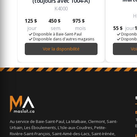
(toujours avec 1004-A)
K4000
H
125 $
450 $
975 $
jour
sem.
mois
55 $
jour
1
Disponible à Baie-Saint-Paul
Disponibl
Disponible dans d'autres magasins
Disponib
Voir la disponibilité
Voi
Au service de Baie-Saint-Paul, La Malbaie, Clermont, Saint-
Urbain, Les Éboulements, L'Isle-aux-Coudres, Petite-
Rivière-Saint-François, Saint-Aimé-des-Lacs, Saint-Irénée,