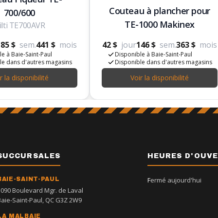
Couteau à plancher pour
700/600
TE-1000 Makinex
ilti TE700AVR
85 $
sem.
441 $
mois
42 $
jour
146 $
sem.
363 $
mois
e à Baie-Saint-Paul
Disponible à Baie-Saint-Paul
le dans d'autres magasins
Disponible dans d'autres magasins
r la disponibilité
Voir la disponibilité
SUCCURSALES
HEURES D'OUV
BAIE-SAINT-PAUL
Fermé aujourd'hui
1090 Boulevard Mgr. de Laval
Baie-Saint-Paul, QC G3Z 2W9
LA MALBAIE