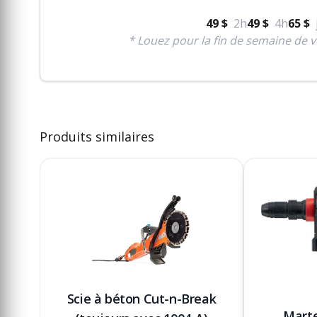
49 $
2h
49 $
4h
65 $
* Louez pour la fin de semaine de v
Produits similaires
Scie à béton Cut-n-Break
Marte