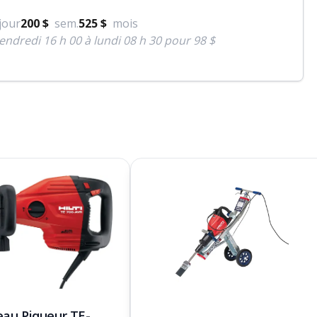
jour
200 $
sem.
525 $
mois
endredi 16 h 00 à lundi 08 h 30 pour 98 $
au Piqueur TE-