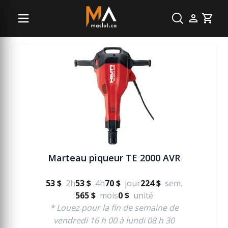
Béton
Cart
Marteau piqueur TE 2000 AVR
53 $
2h
53 $
4h
70 $
jour
224 $
sem.
565 $
mois
0 $
unité
* Louez pour la fin de semaine de
vendredi 16 h 00 à lundi 08 h 30