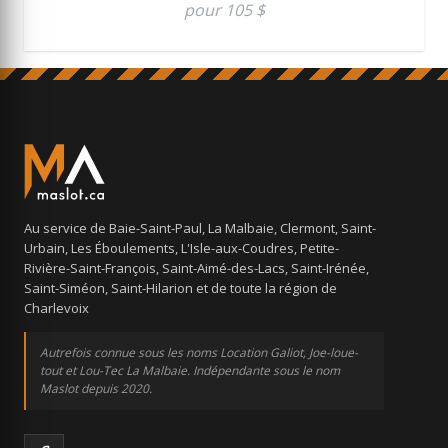
pour 105 $
Au service de Baie-Saint-Paul, La Malbaie, Clermont, Saint-
Urbain, Les Éboulements, L'Isle-aux-Coudres, Petite-
Rivière-Saint-François, Saint-Aimé-des-Lacs, Saint-Irénée,
Saint-Siméon, Saint-Hilarion et de toute la région de
Charlevoix
Autrefois connue sous les noms Location Galiot, Joe-loue-
tout et Lou-Tec La Malbaie. Indépendante sous le nom
Maslot depuis 2020.