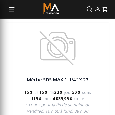
Béton
Cart
Mèche SDS MAX 1-1/4" X 23
15 $
2h
15 $
4h
20 $
jour
50 $
sem.
119 $
mois
4 039,95 $
unité
* Louez pour la fin de semaine de
vendredi 16 h 00 à lundi 08 h 30