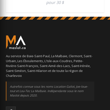
pour 30 $
Au service de Baie-Saint-Paul, La Malbaie, Clermont, Saint-
Urbain, Les Éboulements, L'Isle-aux-Coudres, Petite-
Rivière-Saint-François, Saint-Aimé-des-Lacs, Saint-Irénée,
Saint-Siméon, Saint-Hilarion et de toute la région de
Charlevoix
Autrefois connue sous les noms Location Galiot, Joe-loue-
tout et Lou-Tec La Malbaie. Indépendante sous le nom
Maslot depuis 2020.