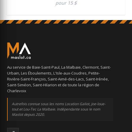
pour 15 $
Au service de Baie-Saint-Paul, La Malbaie, Clermont, Saint-
Urbain, Les Éboulements, L'Isle-aux-Coudres, Petite-
Rivière-Saint-François, Saint-Aimé-des-Lacs, Saint-Irénée,
Saint-Siméon, Saint-Hilarion et de toute la région de
Charlevoix
Autrefois connue sous les noms Location Galiot, Joe-loue-
tout et Lou-Tec La Malbaie. Indépendante sous le nom
Maslot depuis 2020.