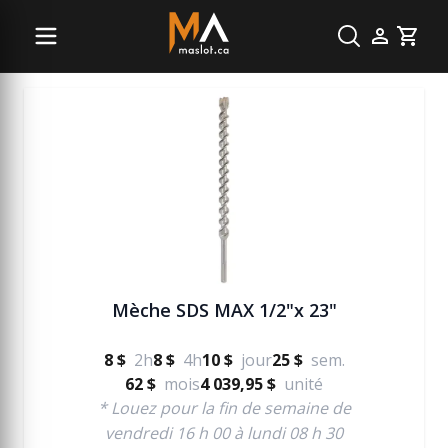
Béton
Cart
Mèche SDS MAX 1/2"x 23"
8 $
2h
8 $
4h
10 $
jour
25 $
sem.
62 $
mois
4 039,95 $
unité
* Louez pour la fin de semaine de
vendredi 16 h 00 à lundi 08 h 30