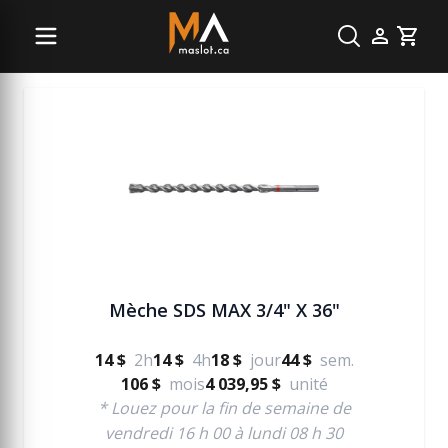
Béton
Cart
Mèche SDS MAX 3/4" X 36"
14 $
2h
14 $
4h
18 $
jour
44 $
sem.
106 $
mois
4 039,95 $
unité
* Louez pour la fin de semaine de
vendredi 16 h 00 à lundi 08 h 30