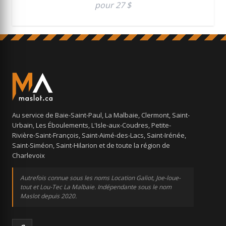
pour 27 $
Au service de Baie-Saint-Paul, La Malbaie, Clermont, Saint-
Urbain, Les Éboulements, L'Isle-aux-Coudres, Petite-
Rivière-Saint-François, Saint-Aimé-des-Lacs, Saint-Irénée,
Saint-Siméon, Saint-Hilarion et de toute la région de
Charlevoix
Autrefois connue sous les noms Location Galiot, Joe-loue-
tout et Lou-Tec La Malbaie. Indépendante sous le nom
Maslot depuis 2020.