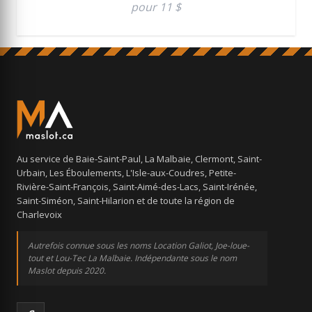
pour 11 $
Au service de Baie-Saint-Paul, La Malbaie, Clermont, Saint-
Urbain, Les Éboulements, L'Isle-aux-Coudres, Petite-
Rivière-Saint-François, Saint-Aimé-des-Lacs, Saint-Irénée,
Saint-Siméon, Saint-Hilarion et de toute la région de
Charlevoix
Autrefois connue sous les noms Location Galiot, Joe-loue-
tout et Lou-Tec La Malbaie. Indépendante sous le nom
Maslot depuis 2020.