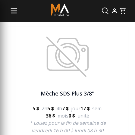
Béton
Cart
Mèche SDS Plus 3/8''
5 $
2h
5 $
4h
7 $
jour
17 $
sem.
36 $
mois
0 $
unité
* Louez pour la fin de semaine de
vendredi 16 h 00 à lundi 08 h 30