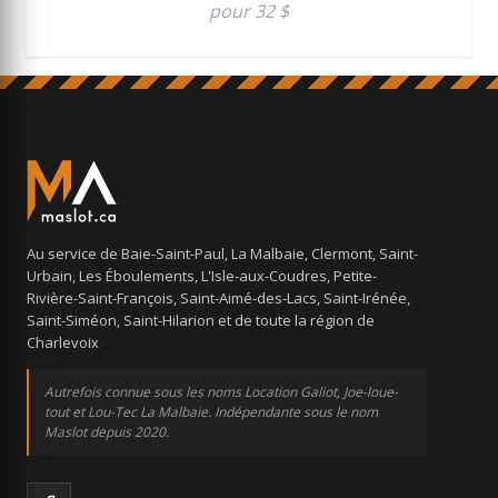
pour 32 $
Au service de Baie-Saint-Paul, La Malbaie, Clermont, Saint-
Urbain, Les Éboulements, L'Isle-aux-Coudres, Petite-
Rivière-Saint-François, Saint-Aimé-des-Lacs, Saint-Irénée,
Saint-Siméon, Saint-Hilarion et de toute la région de
Charlevoix
Autrefois connue sous les noms Location Galiot, Joe-loue-
tout et Lou-Tec La Malbaie. Indépendante sous le nom
Maslot depuis 2020.