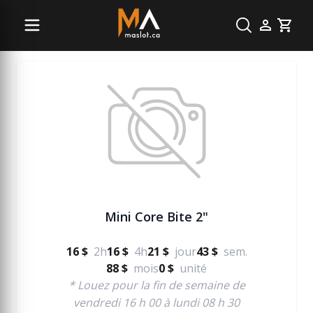
Béton
Cart
Mini Core Bite 2"
16 $
2h
16 $
4h
21 $
jour
43 $
sem.
88 $
mois
0 $
unité
* Louez pour la fin de semaine de
vendredi 16 h 00 à lundi 08 h 30