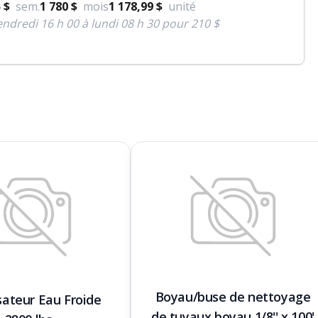
 $
sem.
1 780 $
mois
1 178,99 $
unité
ndredi 16 h 00 à lundi 08 h 30 pour 210 $
Boyau/buse de nettoyage
sateur Eau Froide
de tuyaux boyau 1/8'' x 100'