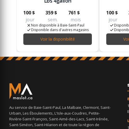
Lbs 4gallon
100 $
359 $
761 $
100 $
jour
sem.
mois
jour
Non disponible à Baie-Saint-Paul
Disponibl
Disponible dans d'autres magasins
Disponib
Voir la disponibilité
Voi
Au service de Baie-Saint-Paul, La Malbaie, Clermont, Saint-
Urbain, Les Éboulements, L'Isle-aux-Coudres, Petite-
Rivière-Saint-François, Saint-Aimé-des-Lacs, Saint-Irénée,
Saint-Siméon, Saint-Hilarion et de toute la région de