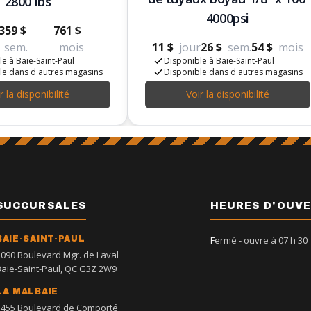
2800 lbs
4000psi
359 $
761 $
sem.
mois
11 $
jour
26 $
sem.
54 $
mois
e à Baie-Saint-Paul
Disponible à Baie-Saint-Paul
le dans d'autres magasins
Disponible dans d'autres magasins
r la disponibilité
Voir la disponibilité
SUCCURSALES
HEURES D'OUV
BAIE-SAINT-PAUL
Fermé
- ouvre à 07 h 30
1090 Boulevard Mgr. de Laval
Baie-Saint-Paul, QC G3Z 2W9
LA MALBAIE
1455 Boulevard de Comporté