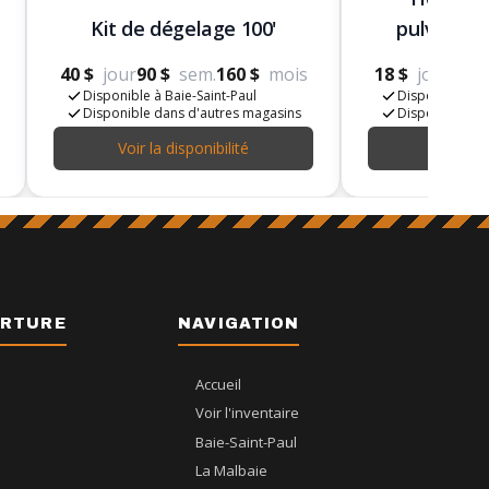
Kit de dégelage 100'
pulvérisat
40 $
jour
90 $
sem.
160 $
mois
18 $
jour
45 $
Disponible à Baie-Saint-Paul
Disponible à B
Disponible dans d'autres magasins
Disponible da
Voir la disponibilité
Voir la d
ERTURE
NAVIGATION
Accueil
Voir l'inventaire
Baie-Saint-Paul
La Malbaie