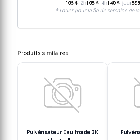
105 $
2h
105 $
4h
140 $
jour
595
* Louez pour la fin de semaine de ve
Produits similaires
Pulvérisateur Eau froide 3K
Pulvéri