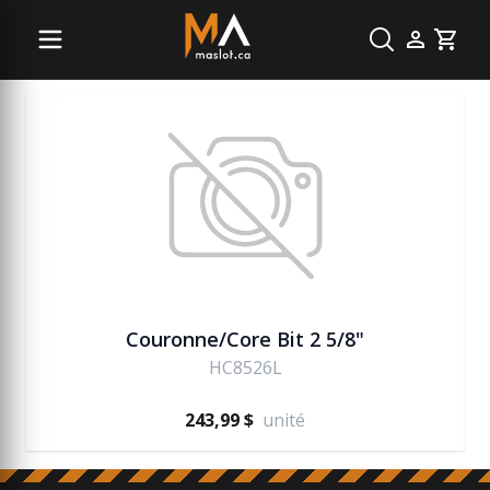
Béton
Cart
Couronne/Core Bit 2 5/8"
HC8526L
243,99 $
unité