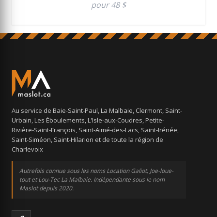
pour 48 $
Au service de Baie-Saint-Paul, La Malbaie, Clermont, Saint-
Urbain, Les Éboulements, L'Isle-aux-Coudres, Petite-
Rivière-Saint-François, Saint-Aimé-des-Lacs, Saint-Irénée,
Saint-Siméon, Saint-Hilarion et de toute la région de
Charlevoix
Autrefois connue sous les noms Location Galiot, Joe-loue-
tout et Lou-Tec La Malbaie. Indépendante sous le nom
Maslot depuis 2020.