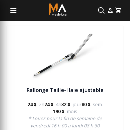
Jardinage et terrassement
Cart
Rallonge Taille-Haie ajustable
24 $
2h
24 $
4h
32 $
jour
80 $
sem.
190 $
mois
* Louez pour la fin de semaine de
vendredi 16 h 00 à lundi 08 h 30