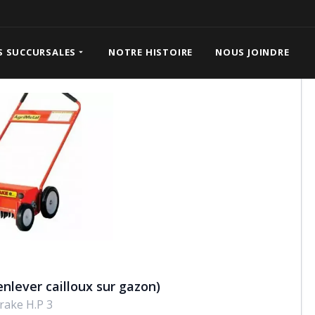
 H.P (pour enlever cailloux sur gazon)
S SUCCURSALES
NOTRE HISTOIRE
NOUS JOINDRE
enlever cailloux sur gazon)
rake H.P 3