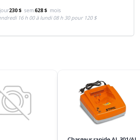
jour
230 $
sem.
628 $
mois
ndredi 16 h 00 à lundi 08 h 30 pour 120 $
Chargeur rapide AL 301/AL