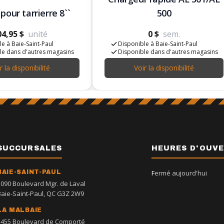
our tarrierre 8``
500
04,95 $
unité
0 $
sem.
e à Baie-Saint-Paul
Disponible à Baie-Saint-Paul
le dans d'autres magasins
Disponible dans d'autres magasins
r la disponibilité
Voir la disponibilité
SUCCURSALES
HEURES D'OUV
BAIE-SAINT-PAUL
Fermé aujourd'hui
1090 Boulevard Mgr. de Laval
Baie-Saint-Paul, QC G3Z 2W9
LA MALBAIE
1455 Boulevard de Comporté