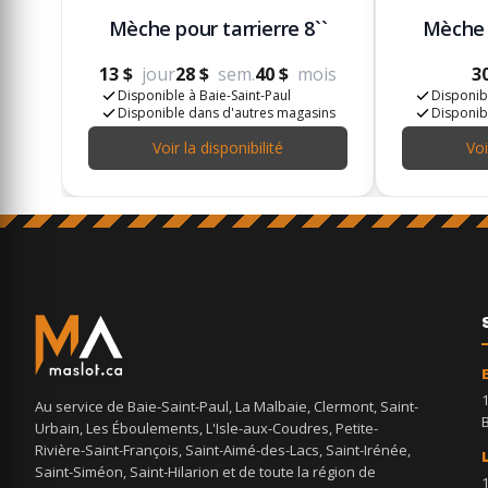
Mèche pour tarrierre 8``
Mèche p
13 $
jour
28 $
sem.
40 $
mois
3
Disponible à Baie-Saint-Paul
Disponibl
Disponible dans d'autres magasins
Disponib
Voir la disponibilité
Voi
Au service de Baie-Saint-Paul, La Malbaie, Clermont, Saint-
Urbain, Les Éboulements, L'Isle-aux-Coudres, Petite-
Rivière-Saint-François, Saint-Aimé-des-Lacs, Saint-Irénée,
Saint-Siméon, Saint-Hilarion et de toute la région de