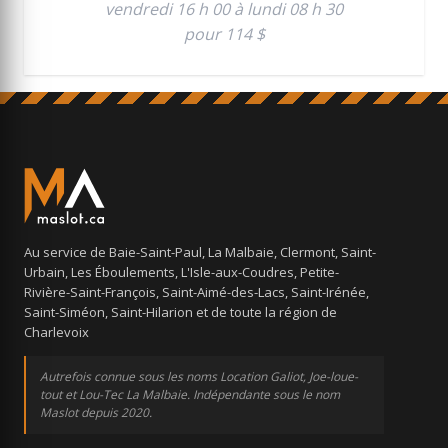
vendredi 16 h 00 à lundi 08 h 30
pour 114 $
Au service de Baie-Saint-Paul, La Malbaie, Clermont, Saint-
Urbain, Les Éboulements, L'Isle-aux-Coudres, Petite-
Rivière-Saint-François, Saint-Aimé-des-Lacs, Saint-Irénée,
Saint-Siméon, Saint-Hilarion et de toute la région de
Charlevoix
Autrefois connue sous les noms Location Galiot, Joe-loue-
tout et Lou-Tec La Malbaie. Indépendante sous le nom
Maslot depuis 2020.