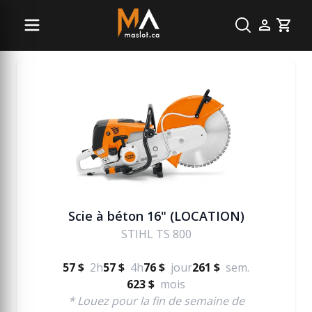
Béton
Cart
Scie à béton 16" (LOCATION)
STIHL TS 800
57 $
2h
57 $
4h
76 $
jour
261 $
sem.
623 $
mois
* Louez pour la fin de semaine de