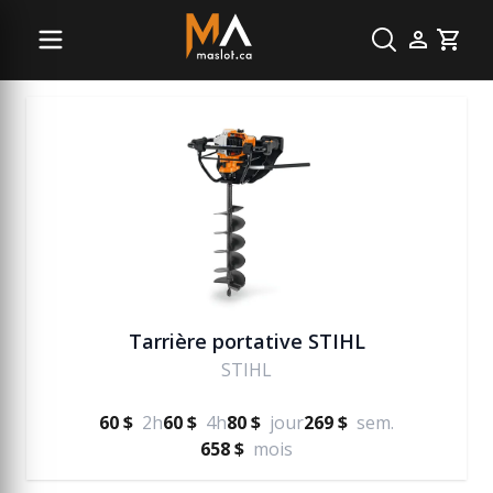
Jardinage et terrassement
Cart
Tarrière portative STIHL
STIHL
60 $
2h
60 $
4h
80 $
jour
269 $
sem.
658 $
mois