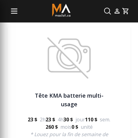
Jardinage et terrassement
Cart
Tête KMA batterie multi-
usage
23 $
2h
23 $
4h
30 $
jour
110 $
sem.
260 $
mois
0 $
unité
* Louez pour la fin de semaine de