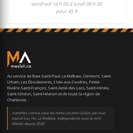
vendredi 16 h 00 à lundi 08 h 30
pour 45 $
Au service de Baie-Saint-Paul, La Malbaie, Clermont, Saint-
Urbain, Les Éboulements, L'Isle-aux-Coudres, Petite-
Rivière-Saint-François, Saint-Aimé-des-Lacs, Saint-Irénée,
Saint-Siméon, Saint-Hilarion et de toute la région de
Charlevoix
Autrefois connue sous les noms Location Galiot, Joe-loue-
tout et Lou-Tec La Malbaie. Indépendante sous le nom
Maslot depuis 2020.