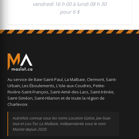
vendredi 16 h 00 à lundi 08 h 30
pour 6 $
Au service de Baie-Saint-Paul, La Malbaie, Clermont, Saint-
Urbain, Les Éboulements, L'Isle-aux-Coudres, Petite-
Rivière-Saint-François, Saint-Aimé-des-Lacs, Saint-Irénée,
Saint-Siméon, Saint-Hilarion et de toute la région de
Charlevoix
Autrefois connue sous les noms Location Galiot, Joe-loue-
tout et Lou-Tec La Malbaie. Indépendante sous le nom
Maslot depuis 2020.