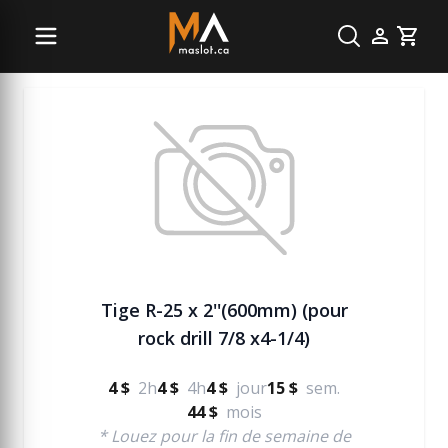
Béton
Cart
Tige R-25 x 2''(600mm) (pour
rock drill 7/8 x4-1/4)
4 $
2h
4 $
4h
4 $
jour
15 $
sem.
44 $
mois
* Louez pour la fin de semaine de