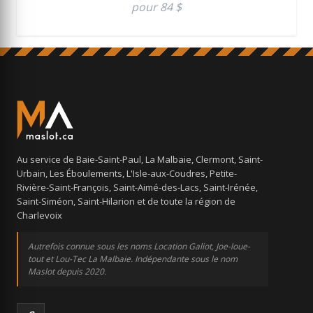
pour 84 $
Au service de Baie-Saint-Paul, La Malbaie, Clermont, Saint-
Urbain, Les Éboulements, L'Isle-aux-Coudres, Petite-
Rivière-Saint-François, Saint-Aimé-des-Lacs, Saint-Irénée,
Saint-Siméon, Saint-Hilarion et de toute la région de
Charlevoix
Autrefois connue sous les noms Location Galiot, Joe-loue-
tout et Lou-Tec La Malbaie. Indépendante sous le nom
Maslot depuis 2020.