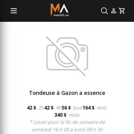
Jardinage et terrassement
Cart
Tondeuse à Gazon a essence
42 $
2h
42 $
4h
56 $
jour
164 $
sem.
340 $
mois
* Louez pour la fin de semaine de
vendredi 16 h 00 à lundi 08 h 30