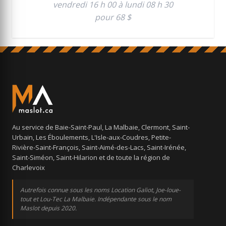
vendredi 16 h 00 à lundi 08 h 30
pour 68 $
Au service de Baie-Saint-Paul, La Malbaie, Clermont, Saint-
Urbain, Les Éboulements, L'Isle-aux-Coudres, Petite-
Rivière-Saint-François, Saint-Aimé-des-Lacs, Saint-Irénée,
Saint-Siméon, Saint-Hilarion et de toute la région de
Charlevoix
Autrefois connue sous les noms Location Galiot, Joe-loue-
tout et Lou-Tec La Malbaie. Indépendante sous le nom
Maslot depuis 2020.