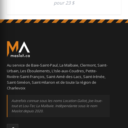
pour 23 $
Au service de Baie-Saint-Paul, La Malbaie, Clermont, Saint-
Urbain, Les Éboulements, L'Isle-aux-Coudres, Petite-
Rivière-Saint-François, Saint-Aimé-des-Lacs, Saint-Irénée,
Saint-Siméon, Saint-Hilarion et de toute la région de
Charlevoix
Autrefois connue sous les noms Location Galiot, Joe-loue-
tout et Lou-Tec La Malbaie. Indépendante sous le nom
Maslot depuis 2020.