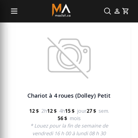
Manutention
Cart
Chariot à 4 roues (Dolley) Petit
12 $
2h
12 $
4h
15 $
jour
27 $
sem.
56 $
mois
* Louez pour la fin de semaine de
vendredi 16 h 00 à lundi 08 h 30