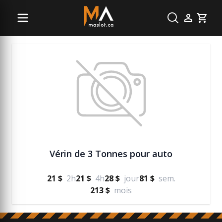
Manutention
Cart
Vérin de 3 Tonnes pour auto
21 $
2h
21 $
4h
28 $
jour
81 $
sem.
213 $
mois