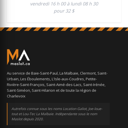
vendredi 16 h 00 à lundi 08 h 30
pour 32 $
Au service de Baie-Saint-Paul, La Malbaie, Clermont, Saint-
Urbain, Les Éboulements, L'Isle-aux-Coudres, Petite-
Rivière-Saint-François, Saint-Aimé-des-Lacs, Saint-Irénée,
Saint-Siméon, Saint-Hilarion et de toute la région de
Charlevoix
Autrefois connue sous les noms Location Galiot, Joe-loue-
tout et Lou-Tec La Malbaie. Indépendante sous le nom
Maslot depuis 2020.