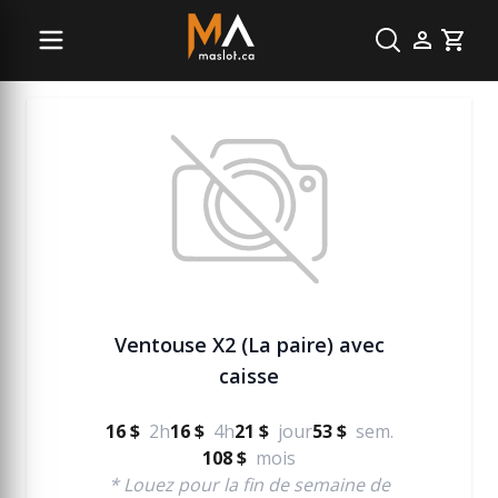
Manutention
Cart
Ventouse X2 (La paire) avec
caisse
16 $
2h
16 $
4h
21 $
jour
53 $
sem.
108 $
mois
* Louez pour la fin de semaine de