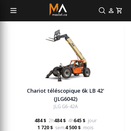
Manutention
Cart
Chariot téléscopique 6k LB 42'
(JLG6042)
JLG G6-42A
484 $
2h
484 $
4h
645 $
jour
1 720 $
sem.
4 500 $
mois