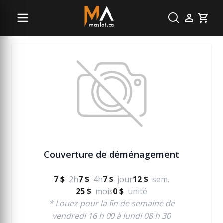
Manutention
Cart
Couverture de déménagement
7 $
2h
7 $
4h
7 $
jour
12 $
sem.
25 $
mois
0 $
unité
* Louez pour la fin de semaine de
vendredi 16 h 00 à lundi 08 h 30