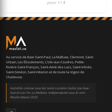
pour 11 $
Au service de Baie-Saint-Paul, La Malbaie, Clermont, Saint-
Urbain, Les Éboulements, L'Isle-aux-Coudres, Petite-
Rivière-Saint-François, Saint-Aimé-des-Lacs, Saint-Irénée,
Saint-Siméon, Saint-Hilarion et de toute la région de
Charlevoix
Autrefois connue sous les noms Location Galiot, Joe-loue-
tout et Lou-Tec La Malbaie. Indépendante sous le nom
Maslot depuis 2020.