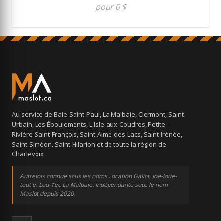
pour 0 $
Au service de Baie-Saint-Paul, La Malbaie, Clermont, Saint-
Urbain, Les Éboulements, L'Isle-aux-Coudres, Petite-
Rivière-Saint-François, Saint-Aimé-des-Lacs, Saint-Irénée,
Saint-Siméon, Saint-Hilarion et de toute la région de
Charlevoix
Autrefois connue sous les noms Location Galiot, Joe-loue-
tout et Lou-Tec La Malbaie. Indépendante sous le nom
Maslot depuis 2020.