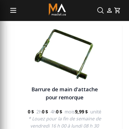
Accessoire remorque
Cart
Barrure de main d'attache
pour remorque
0 $
2h
0 $
4h
0 $
mois
9,99 $
unité
* Louez pour la fin de semaine de
vendredi 16 h 00 à lundi 08 h 30