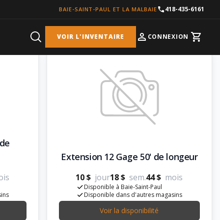
418-435-6161
BAIE-SAINT-PAUL ET LA MALBAIE
VOIR L'INVENTAIRE
CONNEXION
Cart
 de
Extension 12 Gage 50' de longeur
ois
10 $
jour
18 $
sem.
44 $
mois
Disponible à Baie-Saint-Paul
sins
Disponible dans d'autres magasins
Voir la disponibilité