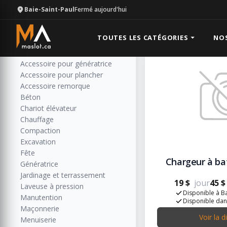
Baie-Saint-Paul
Fermé aujourd'hui
Électricité
Catégories
Résultats: 5
Toutes les catégories
TOUTES LES CATÉGORIES
NO
Accessoire de soudure et métal
Accessoire pour génératrice
Accessoire pour plancher
Accessoire remorque
Béton
Chariot élévateur
Chauffage
Compaction
Excavation
Fête
Chargeur à bat
Génératrice
Jardinage et terrassement
19 $
jour
45 $
Laveuse à pression
Disponible à Ba
Manutention
Disponible dan
Maçonnerie
Voir la d
Menuiserie