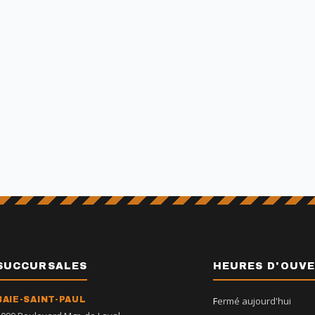
SUCCURSALES
HEURES D'OUV
BAIE-SAINT-PAUL
Fermé aujourd'hui