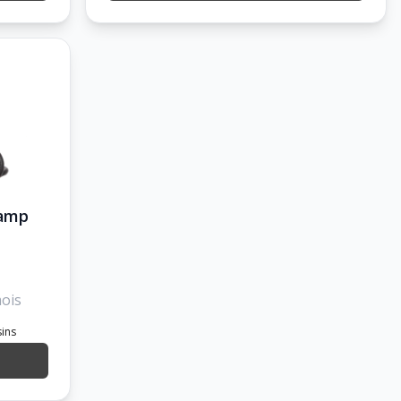
 amp
ois
sins