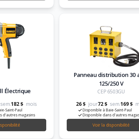
Panneau distribution 30
125/250 V
ll Électrique
CEP 6503GU
sem.
182 $
mois
26 $
jour
72 $
sem.
169 $
m
ie-Saint-Paul
Disponible à Baie-Saint-Paul
s d'autres magasins
Disponible dans d'autres maga
isponibilité
Voir la disponibilité