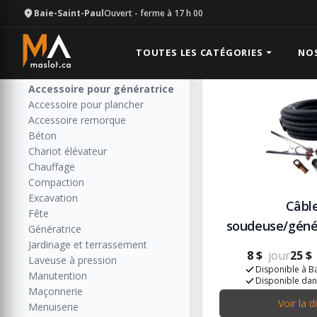
Baie-Saint-Paul
Ouvert
- ferme à 17 h 00
Accessoire
Catégories
Résultats: 1
Toutes les catégories
TOUTES LES CATÉGORIES
NO
Accessoire de soudure et métal
Accessoire pour génératrice
Accessoire pour plancher
Accessoire remorque
Béton
Chariot élévateur
Chauffage
Compaction
Excavation
Câbl
Fête
soudeuse/génér
Génératrice
Jardinage et terrassement
8 $
jour
25 $
Laveuse à pression
Disponible à Ba
Manutention
Disponible dan
Maçonnerie
Voir la d
Menuiserie