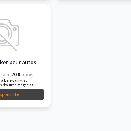
cket pour autos
sem.
70 $
mois
 à Baie-Saint-Paul
s d'autres magasins
isponibilité