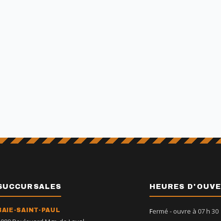
SUCCURSALES
HEURES D'OUV
BAIE-SAINT-PAUL
Fermé
- ouvre à 07 h 30