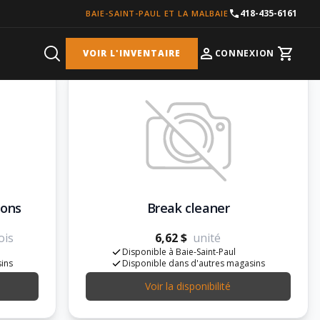
418-435-6161
BAIE-SAINT-PAUL ET LA MALBAIE
VOIR L'INVENTAIRE
CONNEXION
Cart
lons
Break cleaner
ois
6,62 $
unité
Disponible à Baie-Saint-Paul
sins
Disponible dans d'autres magasins
Voir la disponibilité