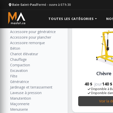
Baie-Saint-Paul
Fermé
- ouvre à 07 h 30
Mécanique
Catégories
Résultats: 4
Toutes les catégories
TOUTES LES CATÉGORIES
NO
Accessoire de soudure et métal
Accessoire pour génératrice
Accessoire pour plancher
Accessoire remorque
Béton
Chariot élévateur
Chauffage
Compaction
Excavation
Chèvre
Fête
Génératrice
40 $
jour
140 $
Jardinage et terrassement
Disponible à Ba
Laveuse à pression
Disponible dan
Manutention
Voir la d
Maçonnerie
Menuiserie