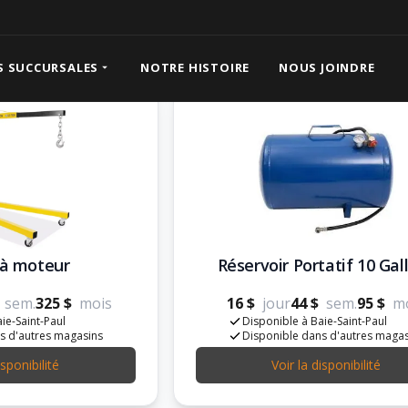
S SUCCURSALES
NOTRE HISTOIRE
NOUS JOINDRE
 à moteur
Réservoir Portatif 10 Gal
sem.
325 $
mois
16 $
jour
44 $
sem.
95 $
m
ie-Saint-Paul
Disponible à Baie-Saint-Paul
s d'autres magasins
Disponible dans d'autres maga
isponibilité
Voir la disponibilité