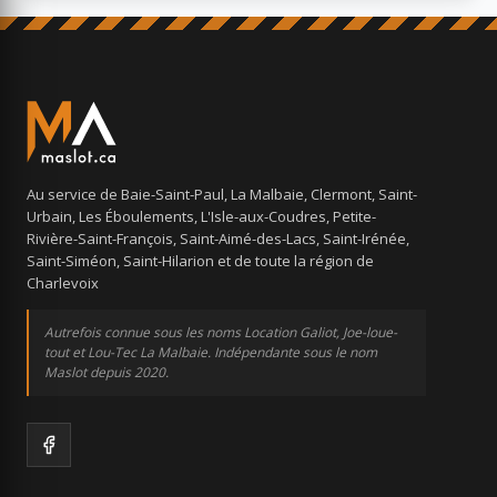
Au service de Baie-Saint-Paul, La Malbaie, Clermont, Saint-
Urbain, Les Éboulements, L'Isle-aux-Coudres, Petite-
Rivière-Saint-François, Saint-Aimé-des-Lacs, Saint-Irénée,
Saint-Siméon, Saint-Hilarion et de toute la région de
Charlevoix
Autrefois connue sous les noms Location Galiot, Joe-loue-
tout et Lou-Tec La Malbaie. Indépendante sous le nom
Maslot depuis 2020.