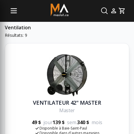
Sous-catégories
Cart
Ventilation
Résultats: 9
VENTILATEUR 42" MASTER
Master
49 $
jour
139 $
sem.
340 $
mois
Disponible à Baie-Saint-Paul
Disponible dans d'autres magasins