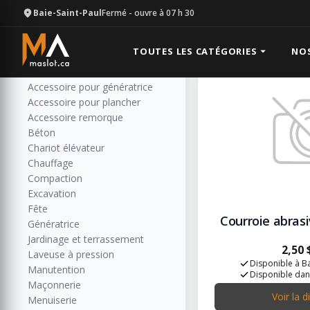
Baie-Saint-Paul
Fermé
- ouvre à 07 h 30
Vente de pr
Catégories
Résultats: 85
Toutes les catégories
TOUTES LES CATÉGORIES
NO
Accessoire de soudure et métal
Accessoire pour génératrice
Accessoire pour plancher
Accessoire remorque
Béton
Chariot élévateur
Chauffage
Compaction
Excavation
Fête
Courroie abrasiv
Génératrice
Jardinage et terrassement
2,50 
Laveuse à pression
Disponible à Ba
Manutention
Disponible dan
Maçonnerie
Voir la d
Menuiserie