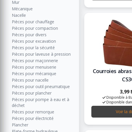
Mur
Mécanique
Nacelle
Pièces pour chauffage
Pièces pour compaction
Pièces pour divers
Pièces pour excavation
Pièces pour la sécurité
Pièces pour laveuse à pression
Pièces pour maçonnerie
Pièces pour menuiserie
Courroies abrasiv
Pièces pour mécanique
CS3
Pièces pour nacelle
Pièces pour outil pneumatique
3,99 
Pièces pour plancher
Disponible à Ba
Pièces pour pompe à eau et à
Disponible dan
déchet
Voir la d
Pièces pour remorque
Pièces pour électricité
Plancher
Plate-forme hydraulique