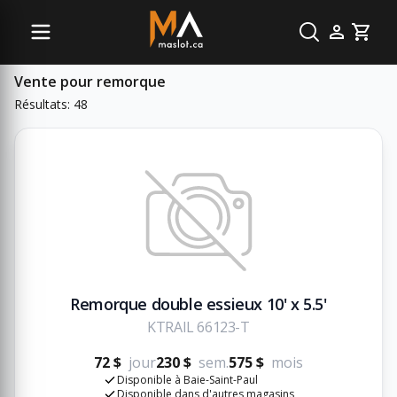
Sous-catégories
Cart
Vente pour remorque
Résultats: 48
Remorque double essieux 10' x 5.5'
KTRAIL 66123-T
72 $
jour
230 $
sem.
575 $
mois
Disponible à Baie-Saint-Paul
Disponible dans d'autres magasins