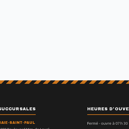
SUCCURSALES
HEURES D'OUV
BAIE-SAINT-PAUL
Fermé
- ouvre à 07 h 30