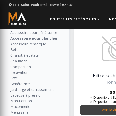
Baie-Saint-Paul
Fermé
- ouvre à 07 h 30
Accessoire
Catégories
Résultats: 2
Toutes les catégories
TOUTES LES CATÉGORIES
NO
Accessoire de soudure et métal
Accessoire pour génératrice
Accessoire pour plancher
Accessoire remorque
Béton
Chariot élévateur
Chauffage
Compaction
Excavation
Filtre sec
Fête
John
Génératrice
Jardinage et terrassement
0 $
Laveuse à pression
Disponible à Ba
Manutention
Disponible dan
Maçonnerie
Voir la d
Menuiserie