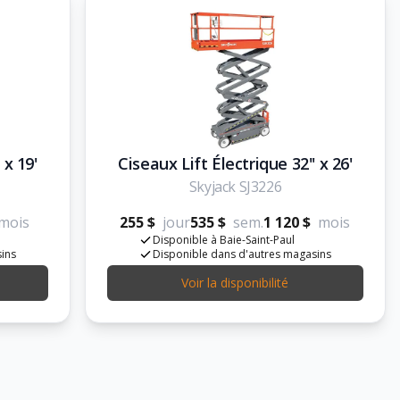
 x 19'
Ciseaux Lift Électrique 32'' x 26'
Skyjack SJ3226
mois
255 $
jour
535 $
sem.
1 120 $
mois
Disponible à Baie-Saint-Paul
sins
Disponible dans d'autres magasins
Voir la disponibilité