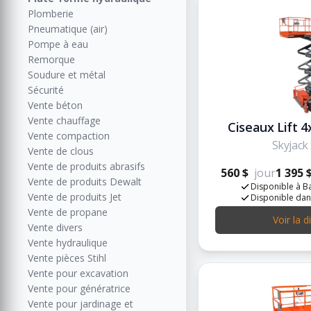
Plomberie
Pneumatique (air)
Pompe à eau
Remorque
Soudure et métal
Sécurité
Vente béton
Vente chauffage
Ciseaux Lift 4x
Vente compaction
Skyjack
Vente de clous
Vente de produits abrasifs
560 $
jour
1 395 
Vente de produits Dewalt
Disponible à Ba
Vente de produits Jet
Disponible dan
Vente de propane
Voir la d
Vente divers
Vente hydraulique
Vente pièces Stihl
Vente pour excavation
Vente pour génératrice
Vente pour jardinage et