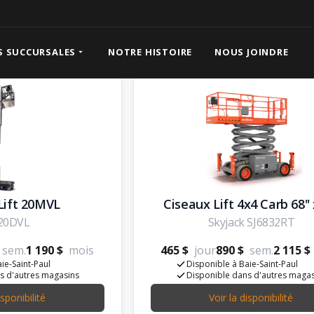
e hydraulique
S SUCCURSALES
NOTRE HISTOIRE
NOUS JOINDRE
Lift 20MVL
Ciseaux Lift 4x4 Carb 68'' 
 20DVL
Skyjack SJ6832RT
sem.
1 190 $
mois
465 $
jour
890 $
sem.
2 115 $
ie-Saint-Paul
Disponible à Baie-Saint-Paul
s d'autres magasins
Disponible dans d'autres maga
isponibilité
Voir la disponibilité