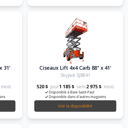
x 31'
Ciseaux Lift 4x4 Carb 88'' x 41'
Skyjack SJ8841
mois
520 $
jour
1 185 $
sem.
2 975 $
mois
Disponible à Baie-Saint-Paul
sins
Disponible dans d'autres magasins
Voir la disponibilité