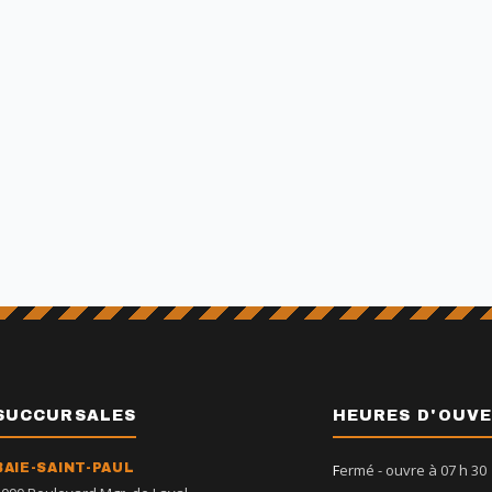
SUCCURSALES
HEURES D'OUV
BAIE-SAINT-PAUL
Fermé
- ouvre à 07 h 30