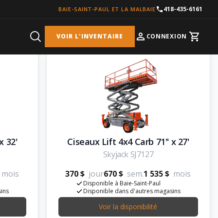
418-435-6161
BAIE-SAINT-PAUL ET LA MALBAIE
VOIR L'INVENTAIRE
CONNEXION
Cart
x 32'
Ciseaux Lift 4x4 Carb 71'' x 27'
Skyjack SJ7127
mois
370 $
jour
670 $
sem.
1 535 $
mois
Disponible à Baie-Saint-Paul
sins
Disponible dans d'autres magasins
Voir la disponibilité