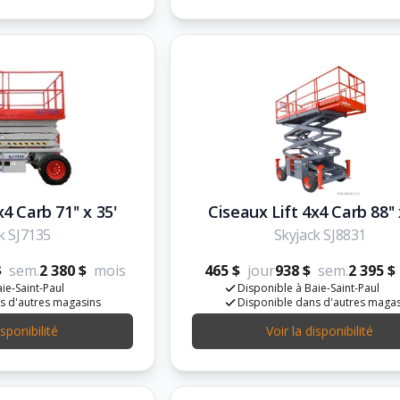
4 Carb 71'' x 35'
Ciseaux Lift 4x4 Carb 88'' 
k SJ7135
Skyjack SJ8831
$
sem.
2 380 $
mois
465 $
jour
938 $
sem.
2 395 $
ie-Saint-Paul
Disponible à Baie-Saint-Paul
s d'autres magasins
Disponible dans d'autres maga
isponibilité
Voir la disponibilité