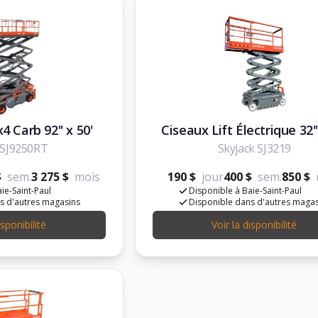
4 Carb 92'' x 50'
Ciseaux Lift Électrique 32''
 SJ9250RT
Skyjack SJ3219
$
sem.
3 275 $
mois
190 $
jour
400 $
sem.
850 $
ie-Saint-Paul
Disponible à Baie-Saint-Paul
s d'autres magasins
Disponible dans d'autres maga
isponibilité
Voir la disponibilité