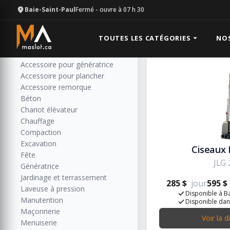
Baie-Saint-Paul
Fermé
- ouvre à 07 h 30
Plate-form
Catégories
Résultats: 10
Toutes les catégories
TOUTES LES CATÉGORIES
NO
Accessoire de soudure et métal
Accessoire pour génératrice
Accessoire pour plancher
Accessoire remorque
Béton
Chariot élévateur
Chauffage
Compaction
Excavation
Ciseaux 
Fête
JLG
Génératrice
Jardinage et terrassement
285 $
jour
595 $
Laveuse à pression
Disponible à Ba
Manutention
Disponible dan
Maçonnerie
Voir la d
Menuiserie