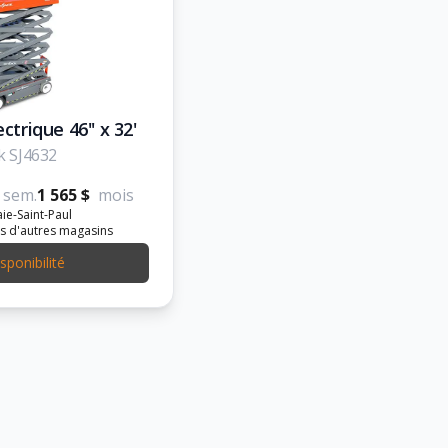
ctrique 46'' x 32'
k SJ4632
sem.
1 565 $
mois
ie-Saint-Paul
s d'autres magasins
isponibilité