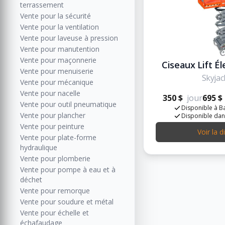
terrassement
Vente pour la sécurité
Vente pour la ventilation
Vente pour laveuse à pression
Vente pour manutention
Vente pour maçonnerie
Ciseaux Lift Éle
Vente pour menuiserie
Skyjac
Vente pour mécanique
Vente pour nacelle
350 $
jour
695 $
Vente pour outil pneumatique
Disponible à Ba
Vente pour plancher
Disponible dan
Vente pour peinture
Voir la d
Vente pour plate-forme
hydraulique
Vente pour plomberie
Vente pour pompe à eau et à
déchet
Vente pour remorque
Vente pour soudure et métal
Vente pour échelle et
échafaudage