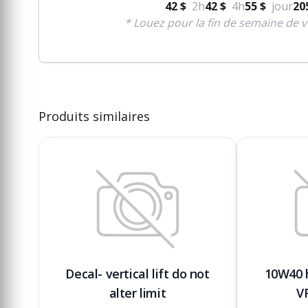
42 $
2h
42 $
4h
55 $
jour
20
* Louez pour la fin de semaine de v
Produits similaires
Decal- vertical lift do not
10W40 h
alter limit
VR