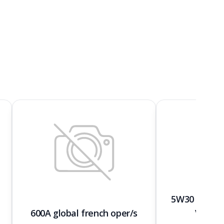
5W30 huile 
600A global french oper/s
VRAC ,