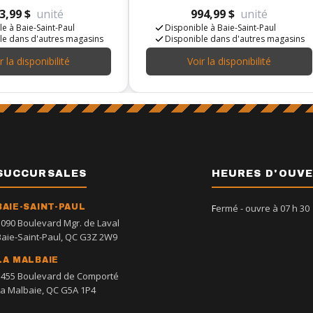
3,99 $
unité
994,99 $
unité
e à Baie-Saint-Paul
Disponible à Baie-Saint-Paul
le dans d'autres magasins
Disponible dans d'autres magasins
r la disponibilité
Voir la disponibilité
SUCCURSALES
HEURES D'OUV
BAIE-SAINT-PAUL
Fermé
- ouvre à 07 h 30
1090 Boulevard Mgr. de Laval
Baie-Saint-Paul, QC G3Z 2W9
LA MALBAIE
1455 Boulevard de Comporté
La Malbaie, QC G5A 1P4