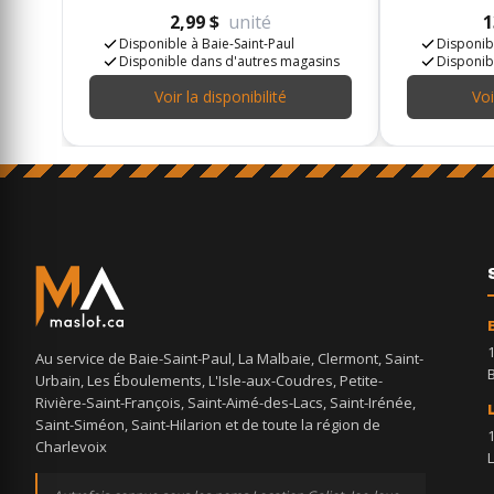
2,99 $
unité
1
Disponible à Baie-Saint-Paul
Disponibl
Disponible dans d'autres magasins
Disponib
Voir la disponibilité
Voi
Au service de Baie-Saint-Paul, La Malbaie, Clermont, Saint-
Urbain, Les Éboulements, L'Isle-aux-Coudres, Petite-
Rivière-Saint-François, Saint-Aimé-des-Lacs, Saint-Irénée,
Saint-Siméon, Saint-Hilarion et de toute la région de
Charlevoix