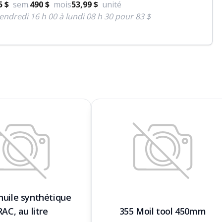
5 $
sem.
490 $
mois
53,99 $
unité
endredi 16 h 00 à lundi 08 h 30 pour 83 $
uile synthétique
AC, au litre
355 Moil tool 450mm