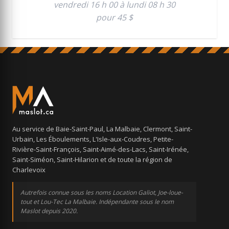
vendredi 16 h 00 à lundi 08 h 30
pour 45 $
Au service de Baie-Saint-Paul, La Malbaie, Clermont, Saint-
Urbain, Les Éboulements, L'Isle-aux-Coudres, Petite-
Rivière-Saint-François, Saint-Aimé-des-Lacs, Saint-Irénée,
Saint-Siméon, Saint-Hilarion et de toute la région de
Charlevoix
Autrefois connue sous les noms Location Galiot, Joe-loue-
tout et Lou-Tec La Malbaie. Indépendante sous le nom
Maslot depuis 2020.